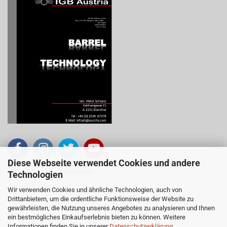
Diese Webseite verwendet Cookies und andere
IGB Austria - Lauftechnologie
Technologien
Inh. Viktor Schranz
Wir verwenden Cookies und ähnliche Technologien, auch von
Drittanbietern, um die ordentliche Funktionsweise der Website zu
Gärtnergasse 15, 2251 Ebenthal
gewährleisten, die Nutzung unseres Angebotes zu analysieren und Ihnen
Österreich
ein bestmögliches Einkaufserlebnis bieten zu können. Weitere
Informationen finden Sie in unserer
Datenschutzerklärung
.