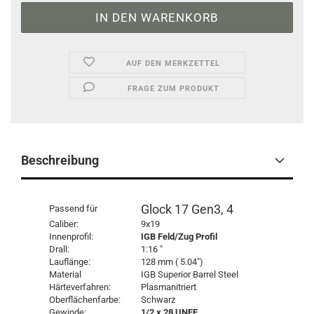
AUF DEN MERKZETTEL
FRAGE ZUM PRODUKT
Beschreibung
Glock 17 Gen3, 4
Passend für
Caliber:
9x19
Innenprofil:
IGB Feld/Zug Profil
Drall:
1:16 "
Lauflänge:
128 mm ( 5.04")
Material
IGB Superior Barrel Steel
Härteverfahren:
Plasmanitriert
Oberflächenfarbe:
Schwarz
Gewinde:
1/2 x 28 UNEF