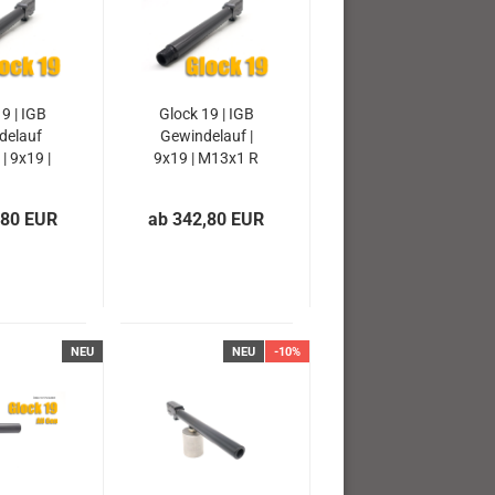
9 | IGB
Glock 19 | IGB
delauf
Gewindelauf |
 9x19 |
9x19 | M13x1 R
1 R |
| Feld/Zug
/Zug
,80 EUR
ab 342,80 EUR
NEU
NEU
-10%