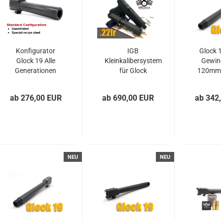
Konfigurator
IGB
Glock 1
Glock 19 Alle
Kleinkalibersystem
Gewin
Generationen
für Glock
120mm |
M13x
Feld
ab 276,00 EUR
ab 690,00 EUR
ab 342
NEU
NEU