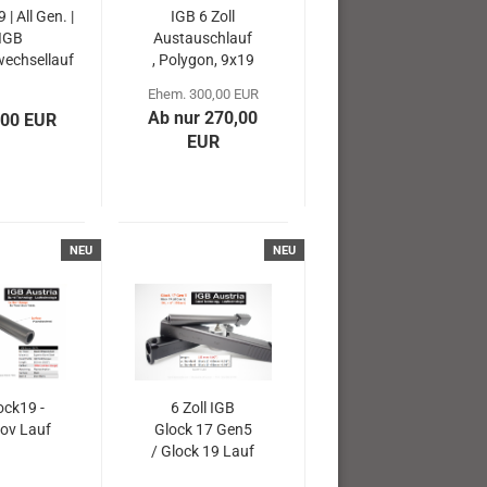
 | All Gen. |
IGB 6 Zoll
IGB
Austauschlauf
wechsellauf
, Polygon, 9x19
65Para |
für Glock 19
Ehem. 300,00 EUR
ld/Zug
Ab nur 270,00
,00 EUR
EUR
NEU
NEU
ock19 -
6 Zoll IGB
ov Lauf
Glock 17 Gen5
/ Glock 19 Lauf