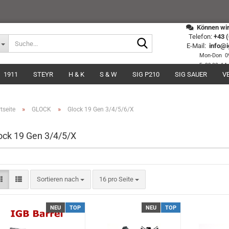
Können wir 
Telefon:
+43 
Suche...
E-Mail:
info@i
Mon-Don 09
Fr 09:00 -14
1911
STEYR
H & K
S & W
SIG P210
SIG SAUER
V
»
»
tseite
GLOCK
Glock 19 Gen 3/4/5/6/X
ock 19 Gen 3/4/5/X
Sortieren nach
pro Seite
Sortieren nach
16 pro Seite
NEU
TOP
NEU
TOP