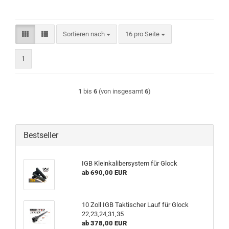
Sortieren nach
pro Seite
Sortieren nach
16 pro Seite
1
1
bis
6
(von insgesamt
6
)
Bestseller
IGB Kleinkalibersystem für Glock
ab 690,00 EUR
10 Zoll IGB Taktischer Lauf für Glock
22,23,24,31,35
ab 378,00 EUR