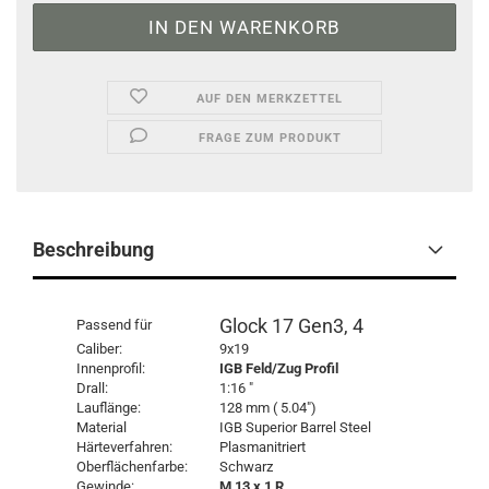
AUF DEN MERKZETTEL
FRAGE ZUM PRODUKT
Beschreibung
Glock 17 Gen3, 4
Passend für
Caliber:
9x19
Innenprofil:
IGB Feld/Zug Profil
Drall:
1:16 "
Lauflänge:
128 mm ( 5.04")
Material
IGB Superior Barrel Steel
Härteverfahren:
Plasmanitriert
Oberflächenfarbe:
Schwarz
Gewinde:
M 13 x 1 R