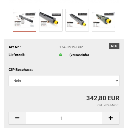
NEU
Art.Nr.:
17A-H919-G02
Lieferzeit:
-----
(Versandinfo)
CIP Beschuss:
342,80 EUR
inkl. 20% MwSt.