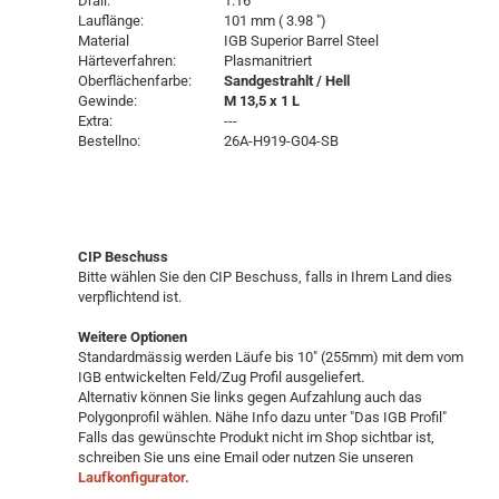
Drall:
1:16 "
Lauflänge:
101 mm ( 3.98 ")
Material
IGB Superior Barrel Steel
Härteverfahren:
Plasmanitriert
Oberflächenfarbe:
Sandgestrahlt / Hell
Gewinde:
M 13,5 x 1 L
Extra:
---
Bestellno:
26A-H919-G04-SB
CIP Beschuss
Bitte wählen Sie den CIP Beschuss, falls in Ihrem Land dies
verpflichtend ist.
Weitere Optionen
Standardmässig werden Läufe bis 10" (255mm) mit dem vom
IGB entwickelten Feld/Zug Profil ausgeliefert.
Alternativ können Sie links gegen Aufzahlung auch das
Polygonprofil wählen. Nähe Info dazu unter "Das IGB Profil"
Falls das gewünschte Produkt nicht im Shop sichtbar ist,
schreiben Sie uns eine Email oder nutzen Sie unseren
Laufkonfigurator.