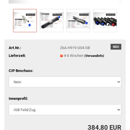
NEU
Art.Nr.:
26A-H919-G04-SB
Lieferzeit:
4-6 Wochen
(Versandinfo)
CIP Beschuss:
Innenprofil:
384,80 EUR