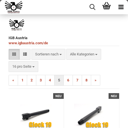
IGB Austria
www.igbaustria.com/de
Sortieren nach
Sortieren nach
Alle Kategorien
pro Seite
16 pro Seite
«
1
2
3
4
5
6
7
8
»
NEU
NEU