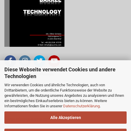
Diese Webseite verwendet Cookies und andere
IGB Austria - Lauftechnologie
Technologien
Inh. Viktor Schranz
Wir verwenden Cookies und ähnliche Technologien, auch von
Drittanbietern, um die ordentliche Funktionsweise der Website zu
Gärtnergasse 15, 2251 Ebenthal
gewährleisten, die Nutzung unseres Angebotes zu analysieren und Ihnen
Österreich
ein bestmögliches Einkaufserlebnis bieten zu können. Weitere
Informationen finden Sie in unserer
Datenschutzerklärung
.
Telefon +43 (0)2538 87378
Alle Akzeptieren
E-Mail
info@igbaustria.com