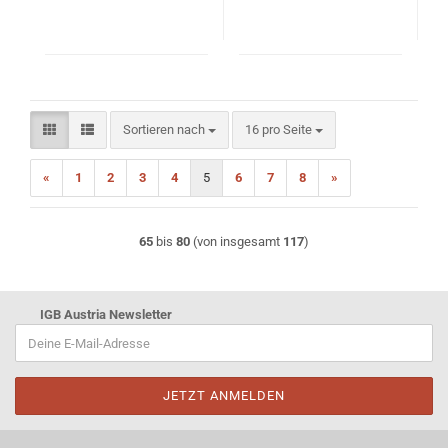
Sortieren nach
pro Seite
Sortieren nach
16 pro Seite
«
1
2
3
4
5
6
7
8
»
65
bis
80
(von insgesamt
117
)
IGB Austria Newsletter