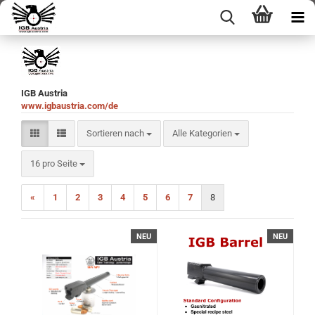
IGB Austria
www.igbaustria.com/de
Sortieren nach
Sortieren nach
Alle Kategorien
pro Seite
16 pro Seite
«
1
2
3
4
5
6
7
8
NEU
NEU