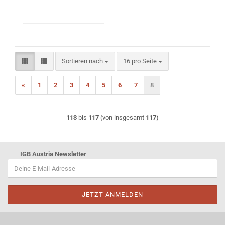
Sortieren nach
pro Seite
Sortieren nach
16 pro Seite
«
1
2
3
4
5
6
7
8
113
bis
117
(von insgesamt
117
)
IGB Austria Newsletter