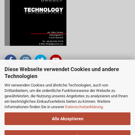
Diese Webseite verwendet Cookies und andere
IGB Austria - Lauftechnologie
Technologien
Inh. Viktor Schranz
Wir verwenden Cookies und ähnliche Technologien, auch von
Drittanbietern, um die ordentliche Funktionsweise der Website zu
Gärtnergasse 15, 2251 Ebenthal
gewährleisten, die Nutzung unseres Angebotes zu analysieren und Ihnen
Österreich
ein bestmögliches Einkaufserlebnis bieten zu können. Weitere
Informationen finden Sie in unserer
Datenschutzerklärung
.
Telefon +43 (0)2538 87378
Alle Akzeptieren
E-Mail
info@igbaustria.com