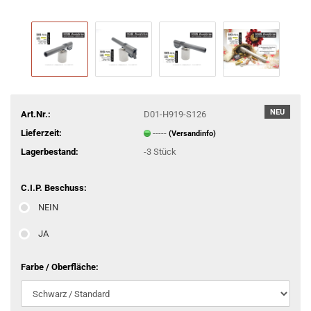
NEU
Art.Nr.:
D01-H919-S126
Lieferzeit:
-----
(Versandinfo)
Lagerbestand:
-3
Stück
C.I.P. Beschuss:
NEIN
JA
Farbe / Oberfläche: