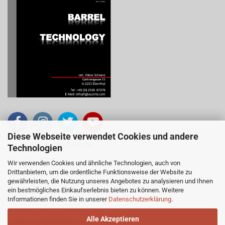
Diese Webseite verwendet Cookies und andere
IGB Austria - Lauftechnologie
Technologien
Inh. Viktor Schranz
Wir verwenden Cookies und ähnliche Technologien, auch von
Drittanbietern, um die ordentliche Funktionsweise der Website zu
Gärtnergasse 15, 2251 Ebenthal
gewährleisten, die Nutzung unseres Angebotes zu analysieren und Ihnen
Österreich
ein bestmögliches Einkaufserlebnis bieten zu können. Weitere
Informationen finden Sie in unserer
Datenschutzerklärung
.
Telefon +43 (0)2538 87378
Alle Akzeptieren
E-Mail
info@igbaustria.com