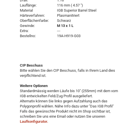
Drall:
1:16 "
Lauflänge:
116 mm ( 4.57 ")
Material
IGB Superior Barrel Steel
Härteverfahren:
Plasmanitriert
Oberflächenfarbe:
Schwarz
Gewinde:
M 13 x 1 L
Extra:
---
Bestellno:
19A-H919-G03
CIP Beschuss
Bitte wählen Sie den CIP Beschuss, falls in Ihrem Land dies
verpflichtend ist.
Weitere Optionen
Standardmässig werden Läufe bis 10" (255mm) mit dem vom
IGB entwickelten Feld/Zug Profil ausgeliefert.
Alternativ können Sie links gegen Aufzahlung auch das
Polygonprofil wählen. Nähe Info dazu unter "Das IGB Profil"
Falls das gewünschte Produkt nicht im Shop sichtbar ist,
schreiben Sie uns eine Email oder nutzen Sie unseren
Laufkonfigurator.