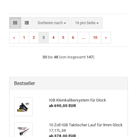
Sortieren nach
pro Seite
Sortieren nach
16 pro Seite
«
1
2
3
4
5
6
...
10
»
33
bis
48
(von insgesamt
147
)
Bestseller
IGB Kleinkalibersystem für Glock
ab 690,00 EUR
10 Zoll IGB Taktischer Lauf für 9mm Glock
17,17L,34
ab 378,00 EUR