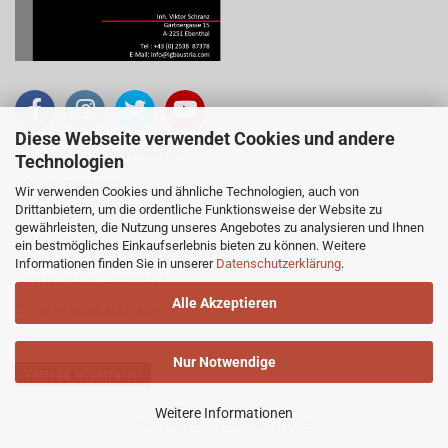
Diese Webseite verwendet Cookies und andere
IGB Austria - Lauftechnologie
Technologien
Inh. Viktor Schranz
Wir verwenden Cookies und ähnliche Technologien, auch von
Drittanbietern, um die ordentliche Funktionsweise der Website zu
Gärtnergasse 15, 2251 Ebenthal
gewährleisten, die Nutzung unseres Angebotes zu analysieren und Ihnen
Österreich
ein bestmögliches Einkaufserlebnis bieten zu können. Weitere
Informationen finden Sie in unserer
Datenschutzerklärung
.
Telefon +43 (0)2538 87378
Alle Akzeptieren
E-Mail
info@igbaustria.com
Nur Notwendige
Vertrag widerrufen
Weitere Informationen
Webshop
by Gambio.de © 2026